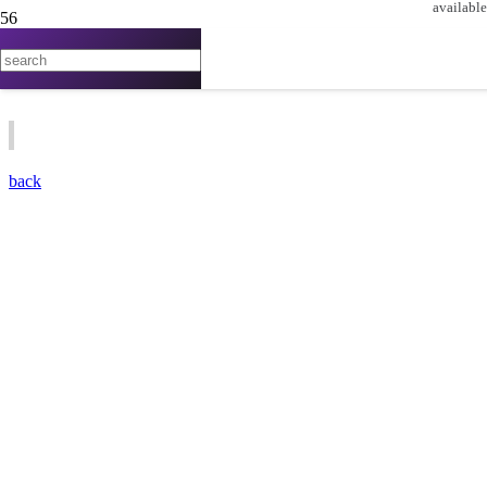
available
Mercedes-Benz GLC 63s AMG Coupé
back